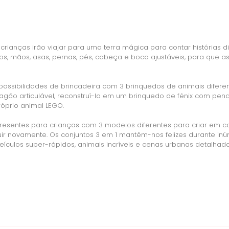
ianças irão viajar para uma terra mágica para contar histórias di
s, mãos, asas, pernas, pés, cabeça e boca ajustáveis, para que 
 possibilidades de brincadeira com 3 brinquedos de animais difer
agão articulável, reconstruí-lo em um brinquedo de fênix com pen
róprio animal LEGO.
resentes para crianças com 3 modelos diferentes para criar em ca
truir novamente. Os conjuntos 3 em 1 mantêm-nos felizes durante
eículos super-rápidos, animais incríveis e cenas urbanas detalhada