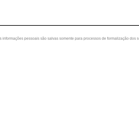
as informações pessoais são salvas somente para processos de formalização dos 
 cliente
A loja
Nossas Lojas