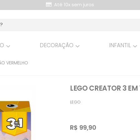
Até 10x sem juros
Retire Grátis na loja
HO
DECORAÇÃO
INFANTIL
GÃO VERMELHO
LEGO CREATOR 3 EM
LEGO
R$
99,90