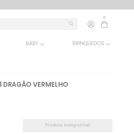
0
BABY
BRINQUEDOS
Entre com email ou cpf/cnpj
Criar nova conta
 1 DRAGÃO VERMELHO
Produto indisponível