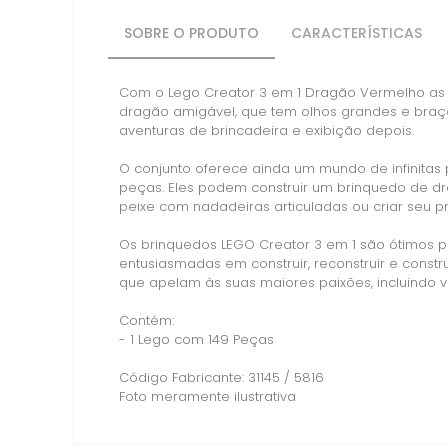
SOBRE O PRODUTO
CARACTERÍSTICAS
Com o Lego Creator 3 em 1 Dragão Vermelho as cr
dragão amigável, que tem olhos grandes e braço
aventuras de brincadeira e exibição depois.
O conjunto oferece ainda um mundo de infinitas
peças. Eles podem construir um brinquedo de dr
peixe com nadadeiras articuladas ou criar seu p
Os brinquedos LEGO Creator 3 em 1 são ótimos p
entusiasmadas em construir, reconstruir e cons
que apelam às suas maiores paixões, incluindo v
Contém:
- 1 Lego com 149 Peças
Código Fabricante: 31145 / 5816
Foto meramente ilustrativa