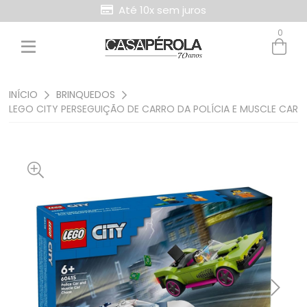
Até 10x sem juros
0
Entre com email ou cpf/cnpj
Criar nova conta
INÍCIO
BRINQUEDOS
LEGO CITY PERSEGUIÇÃO DE CARRO DA POLÍCIA E MUSCLE CAR