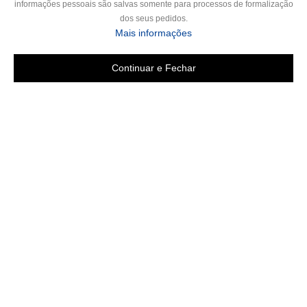
informações pessoais são salvas somente para processos de formalização
dos seus pedidos.
Mais informações
Continuar e Fechar
Copyright 2019 - Todos os direitos reservados
LGB ENXOVAIS E CONFECÇÕES LTDA EPP