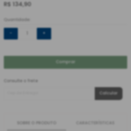
R$
134,90
Quantidade:
-
+
Comprar
Consulte o frete
Cep de Entrega
Calcular
SOBRE O PRODUTO
CARACTERÍSTICAS