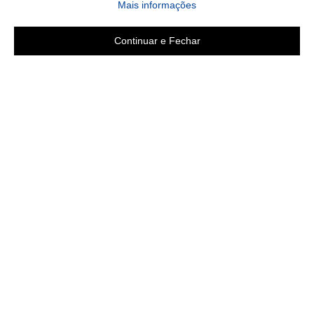
Mais informações
Continuar e Fechar
Copyright 2019 - Todos os direitos reservados
LGB ENXOVAIS E CONFECÇÕES LTDA EPP
CNPJ 16.551.207/0001-94