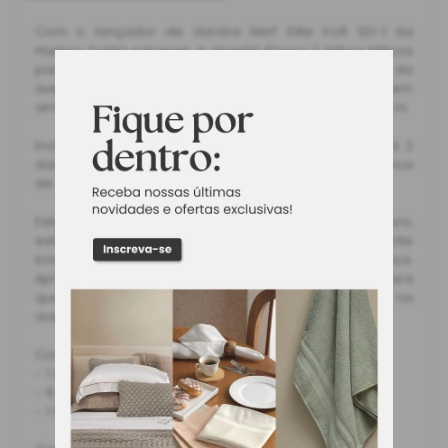
Com o lançador de dardos Nerf Elite Volt SD-1 da
Hasbro basta carregar e divertir! Possui 2 trilhos táticos
para personalizar com acessórios Nerf dependendo da
aventura. A mira luminosa incluída facilita mirar em
ambientes menos claros, com um alcance de até 4,5 m.
Inclui 6 dardos oficiais Nerf e um porta-dardos para 2
dardos. Basta puxar o carregador, apertar a alavanca
de disparo e lançar 1 dardo.
Este lançador em plástico laranja e azul é seguro,
estimula brincadeiras ao ar livre e é um excelente
brinquedo para meninos e meninas a partir dos 8 anos.
Apresenta recursos de personalização integrados para
que se possa utilizar acessórios e sair na frente na
aventura Nerf.
Contém:
- 1 Lançador NERF
- 6 Dardos
- 1 Porta-dardos