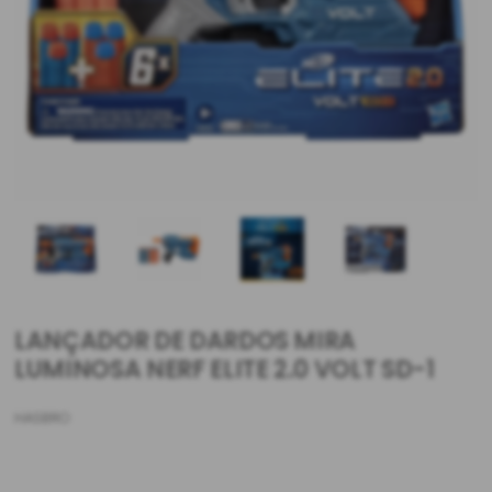
LANÇADOR DE DARDOS MIRA
LUMINOSA NERF ELITE 2.0 VOLT SD-1
HASBRO