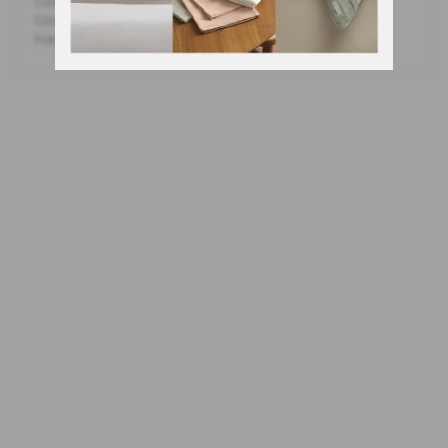
Cor: Laranja e Azul
Código Fabricante: E9953 / 6912
Foto meramente ilustrativa