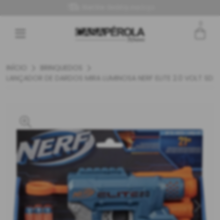
Retire Grátis na loja
0
Entre com email ou cpf/cnpj
Criar nova conta
INÍCIO
BRINQUEDOS
LANÇADOR DE DARDOS MIRA LUMINOSA NERF ELITE 2.0 VOLT SD-1