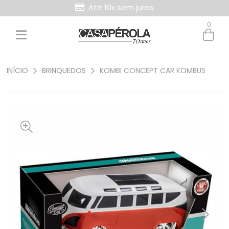
Até 10x sem juros
0
Entre com email ou cpf/cnpj
Criar nova conta
INÍCIO
BRINQUEDOS
KOMBI CONCEPT CAR KOMBUS