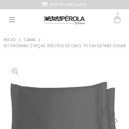
Até 10x sem juros
Retire Grátis na loja
0
Entre com email ou cpf/cnpj
Criar nova conta
INÍCIO
CAMA
KIT FRONHAS 2 PEÇAS 300 FIOS 50 CM X 70 CM SATINÉE CHUMB