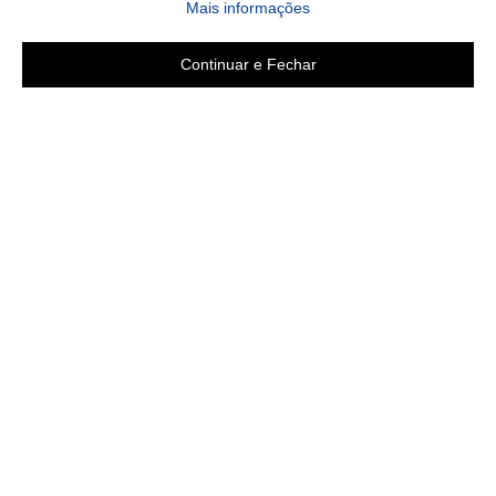
Mais informações
Continuar e Fechar
Copyright 2019 - Todos os direitos reservados
LGB ENXOVAIS E CONFECÇÕES LTDA EPP
CNPJ 16.551.207/0001-94