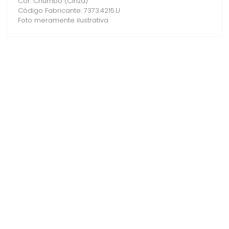
Cor: Chumbo (Cinza)
Código Fabricante: 7373.4215.U
Foto meramente ilustrativa