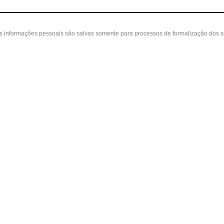
as informações pessoais são salvas somente para processos de formalização dos 
 cliente
A loja
Nossas Lojas
ta
Sobre nós
Belvedere - Varanda Mall - Rua Severin
in
Políticas
(31) 3110-3106