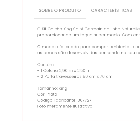
SOBRE O PRODUTO
CARACTERÍSTICAS
O Kit Colcha King Saint Germain da linha Natural
proporcionando um toque super macio. Com enchi
O modelo foi criado para compor ambientes cont
as peças são desenvolvidas pensando no seu con
Contém:
- 1 Colcha 2,90 m x 2,50 m
- 2 Porta travesseiros 50 cm x 70 cm
Tamanho: King
Cor: Prata
Código Fabricante: 307727
Foto meramente ilustrativa