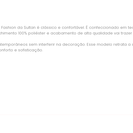
le Fashion da Sultan é clássico e confortável. É confeccionado em t
mento 100% poliéster e acabamento de alta qualidade vai trazer l
emporâneos sem interferir na decoração. Esse modelo retrata a d
forto e sofisticação.