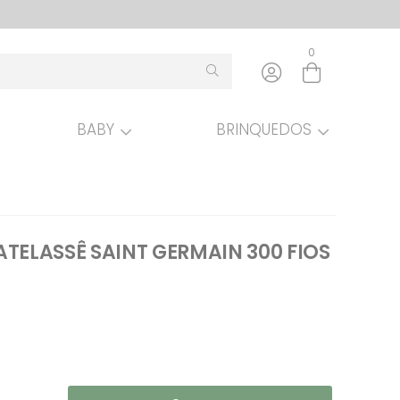
0
BABY
BRINQUEDOS
Entre com email ou cpf/cnpj
Criar nova conta
TELASSÊ SAINT GERMAIN 300 FIOS