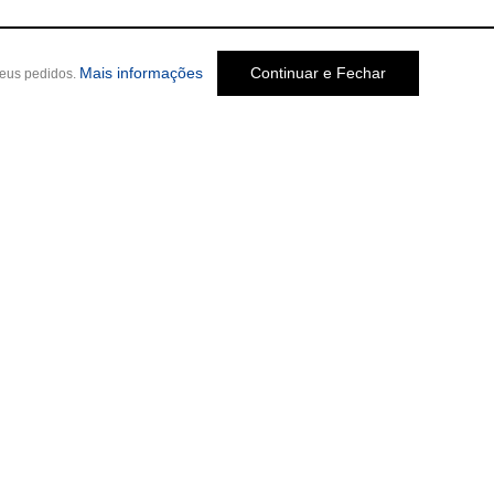
Mais informações
Continuar e Fechar
seus pedidos.
Social
o Melo Jardim, 237
-
Cep: 30320-580 •