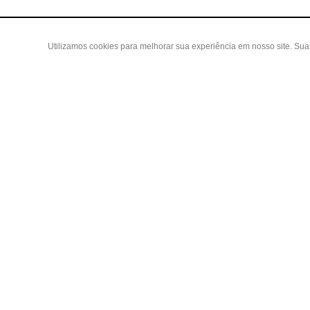
Utilizamos cookies para melhorar sua experiência em nosso site. Su
Área do
Criar Con
Fazer Log
Copyright 2019 - Todos os direitos reservados