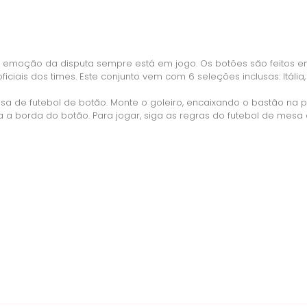
a emoção da disputa sempre está em jogo. Os botões são feitos em 
ais dos times. Este conjunto vem com 6 seleções inclusas: Itália, 
sa de futebol de botão. Monte o goleiro, encaixando o bastão na p
ra a borda do botão. Para jogar, siga as regras do futebol de mes