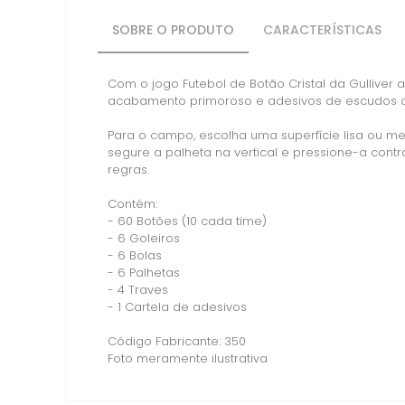
SOBRE O PRODUTO
CARACTERÍSTICAS
Com o jogo Futebol de Botão Cristal da Gulliver 
acabamento primoroso e adesivos de escudos ofici
Para o campo, escolha uma superfície lisa ou me
segure a palheta na vertical e pressione-a cont
regras.
Contém:
- 60 Botões (10 cada time)
- 6 Goleiros
- 6 Bolas
- 6 Palhetas
- 4 Traves
- 1 Cartela de adesivos
Código Fabricante: 350
Foto meramente ilustrativa