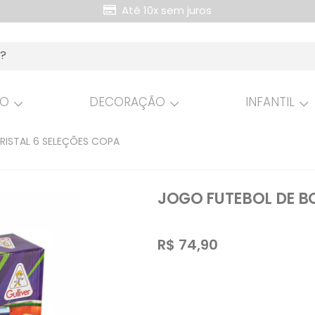
Até 10x sem juros
Retire Grátis na loja
HO
DECORAÇÃO
INFANTIL
RISTAL 6 SELEÇÕES COPA
JOGO FUTEBOL DE B
R$
74,90