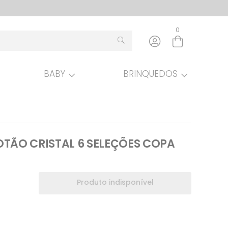
0
BABY
BRINQUEDOS
Entre com email ou cpf/cnpj
Criar nova conta
OTÃO CRISTAL 6 SELEÇÕES COPA
Produto indisponível