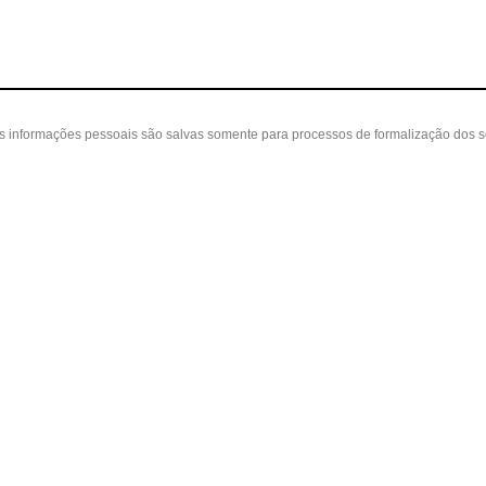
as informações pessoais são salvas somente para processos de formalização dos 
 cliente
A loja
Nossas Lojas