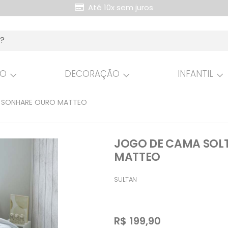
Até 10x sem juros
Retire Grátis na loja
HO
DECORAÇÃO
INFANTIL
S SONHARE OURO MATTEO
JOGO DE CAMA SOLT
MATTEO
SULTAN
R$
199,90