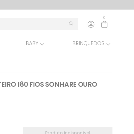
0
BABY
BRINQUEDOS
Entre com email ou cpf/cnpj
Criar nova conta
EIRO 180 FIOS SONHARE OURO
Produto indisponível