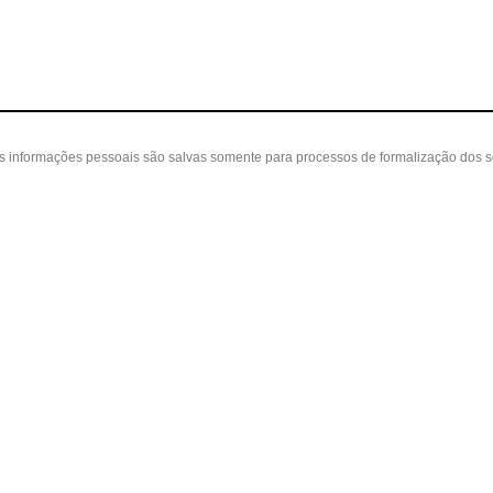
as informações pessoais são salvas somente para processos de formalização dos 
 cliente
A loja
Nossas Lojas