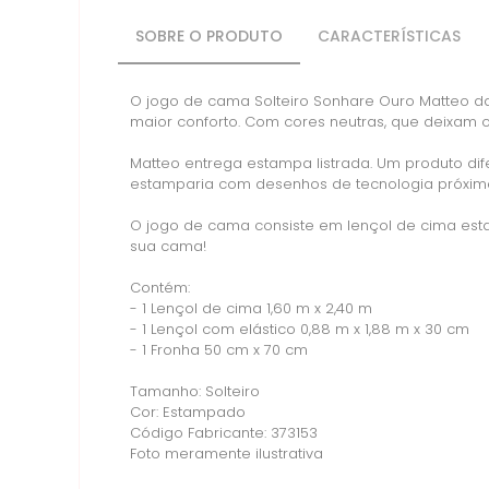
SOBRE O PRODUTO
CARACTERÍSTICAS
O jogo de cama Solteiro Sonhare Ouro Matteo d
maior conforto. Com cores neutras, que deixam 
Matteo entrega estampa listrada. Um produto di
estamparia com desenhos de tecnologia próxima
O jogo de cama consiste em lençol de cima estam
sua cama!
Contém:
- 1 Lençol de cima 1,60 m x 2,40 m
- 1 Lençol com elástico 0,88 m x 1,88 m x 30 cm
- 1 Fronha 50 cm x 70 cm
Tamanho: Solteiro
Cor: Estampado
Código Fabricante: 373153
Foto meramente ilustrativa