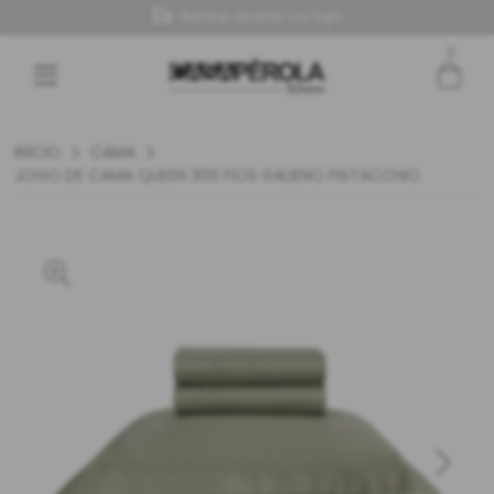
Retire Grátis na loja
0
Entre com email ou cpf/cnpj
Criar nova conta
INÍCIO
CAMA
JOGO DE CAMA QUEEN 300 FIOS GALIENO PISTACCHIO