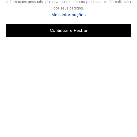
informações pessoais são salvas somente para processos de formalização
dos seus pedidos.
Mais informações
Continuar e Fechar
Copyright 2019 - Todos os direitos reservados
LGB ENXOVAIS E CONFECÇÕES LTDA EPP