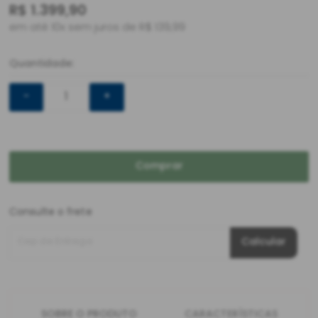
R$
1.399,90
em até 10x sem juros de R$ 139,99
Quantidade:
-
+
Comprar
Consulte o frete
Cep de Entrega
Calcular
SOBRE O PRODUTO
CARACTERÍSTICAS