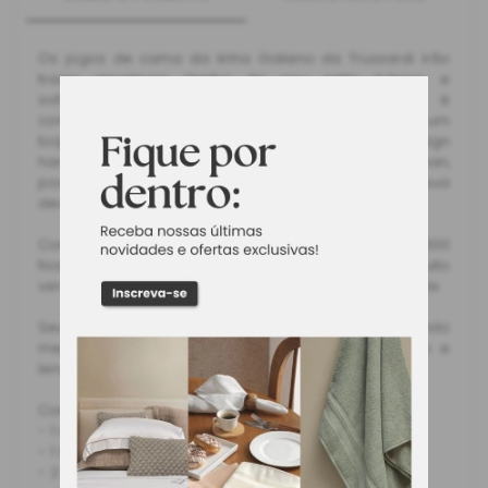
Os jogos de cama da linha Galieno da Trussardi irão
trazer elegância dentro de seu estilo básico e
sofisticado. Seu tecido 100% Algodão Egípcio é
confeccionado em cetim 300 fios, proporcionando um
toque macio e aconchegante. Com um design
harmonioso irá deixar o ambiente charmoso e clean,
possibilitando a combinação perfeita com a sua
decoração e seu descanso ainda mais proveitoso.
Com detalhes em ponto ajour e qualidade do cetim 300
fios, aliados às suas cores neutras se torna muito
versátil, dentro de um ambiente confortável e elegante.
Seu degign traz um acabamento com tecido
mercerizado, fronha e vira com ponto ajour duplo e
lençol com elástico para facilitar o dia a dia.
Contém:
- 1 Lençol de Cima 2,40m x 2,60m
- 1 Lençol de Baixo 1,60m X 2,00m X 40cm
- 2 Fronhas 50cm X 70cm