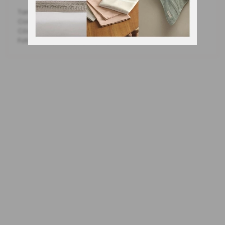
Tamanho: Queen
Cor: Pistachio (Verde)
Código Fabricante: 3960260
Fotos meramente ilustrativas.