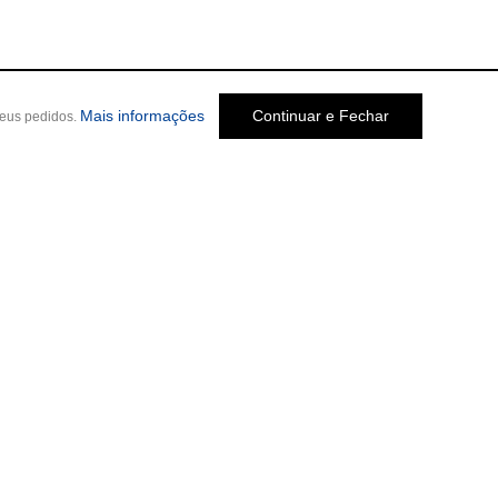
sobre a Política de Privacidade
Mais informações
Continuar e Fechar
seus pedidos.
Social
o Melo Jardim, 237
-
Cep: 30320-580 •