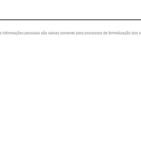
as informações pessoais são salvas somente para processos de formalização dos 
 cliente
A loja
Nossas Lojas
ta
Sobre nós
Belvedere - Varanda Mall - Rua Severin