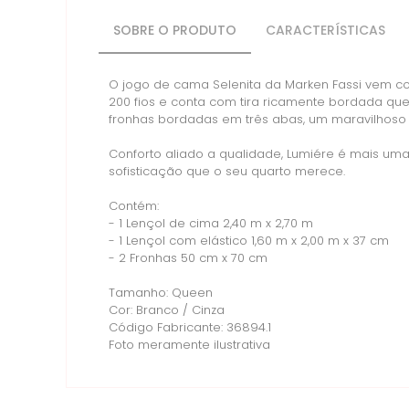
SOBRE O PRODUTO
CARACTERÍSTICAS
O jogo de cama Selenita da Marken Fassi vem c
200 fios e conta com tira ricamente bordada que
fronhas bordadas em três abas, um maravilhoso 
Conforto aliado a qualidade, Lumiére é mais uma
sofisticação que o seu quarto merece.
Contém:
- 1 Lençol de cima 2,40 m x 2,70 m
- 1 Lençol com elástico 1,60 m x 2,00 m x 37 cm
- 2 Fronhas 50 cm x 70 cm
Tamanho: Queen
Cor: Branco / Cinza
Código Fabricante: 36894.1
Foto meramente ilustrativa