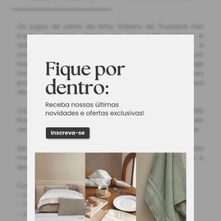
Os jogos de cama da linha Galieno da Trussardi irão
trazer elegância dentro de seu estilo básico e
sofisticado. Seu tecido 100% Algodão Egípcio é
confeccionado em cetim 300 fios, proporcionando um
toque macio e aconchegante. Com um design
harmonioso irá deixar o ambiente charmoso e clean,
possibilitando a combinação perfeita com a sua
decoração e seu descanso ainda mais proveitoso.
Com detalhes em ponto ajour e qualidade do cetim 300
fios, aliados às suas cores neutras se torna muito
versátil, dentro de um ambiente confortável e elegante.
Seu degign traz um acabamento com tecido
mercerizado, fronha e vira com ponto ajour duplo e
lençol com elástico para facilitar o dia a dia.
Contém:
- 1 Lençol de Cima 2,80m x 2,60m
- 1 Lençol de Baixo 1,93m X 2,03m X 40cm
- 2 Fronhas 50cm X 70cm