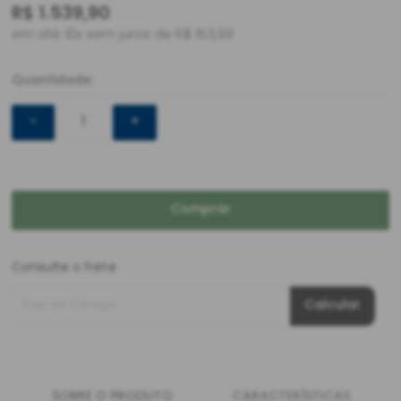
R$
1.539,90
em até 10x sem juros de R$ 153,99
Quantidade:
-
+
Comprar
Consulte o frete
Cep de Entrega
Calcular
SOBRE O PRODUTO
CARACTERÍSTICAS