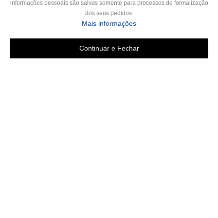
informações pessoais são salvas somente para processos de formalização
dos seus pedidos.
Mais informações
Continuar e Fechar
Copyright 2019 - Todos os direitos reservados
LGB ENXOVAIS E CONFECÇÕES LTDA EPP