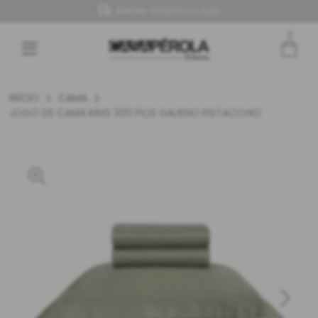
Retire Grátis na loja
0
Entre com email ou cpf/cnpj
Criar nova conta
INÍCIO
CAMA
JOGO DE CAMA KING 300 FIOS GALIENO PISTACCHIO