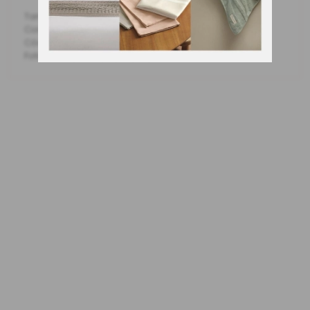
Tamanho: King
Cor: Pistachio (Verde)
Código Fabricante: 3960227
Fotos meramente ilustrativas.