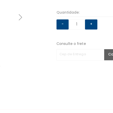
Quantidade:
-
+
Consulte o frete
Cep de Entrega
Ca