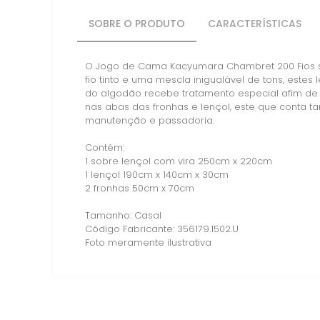
SOBRE O PRODUTO
CARACTERÍSTICAS
O Jogo de Cama Kacyumara Chambret 200 Fios se 
fio tinto e uma mescla inigualável de tons, est
do algodão recebe tratamento especial afim de
nas abas das fronhas e lençol, este que conta 
manutenção e passadoria.
Contém:
1 sobre lençol com vira 250cm x 220cm
1 lençol 190cm x 140cm x 30cm
2 fronhas 50cm x 70cm
Tamanho: Casal
Código Fabricante: 356179.1502.U
Foto meramente ilustrativa