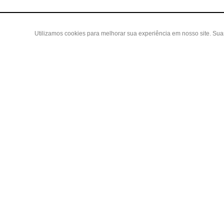
Utilizamos cookies para melhorar sua experiência em nosso site. Su
Área do
Criar Con
Fazer Log
Copyright 2019 - Todos os direitos reservados