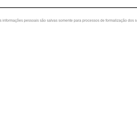
as informações pessoais são salvas somente para processos de formalização dos 
 cliente
A loja
Nossas Lojas
ta
Sobre nós
Belvedere - Varanda Mall - Rua Severin
in
Políticas
(31) 3110-3106