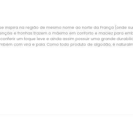
inspira na região de mesmo nome ao norte da França (onde surgi
es lençóis e fronhas trazem o máximo em conforto e maciez para e
 conferir um toque leve e ainda assim possuir uma grande durabi
também com vira e pala. Como todo produto de algodão, é naturalm