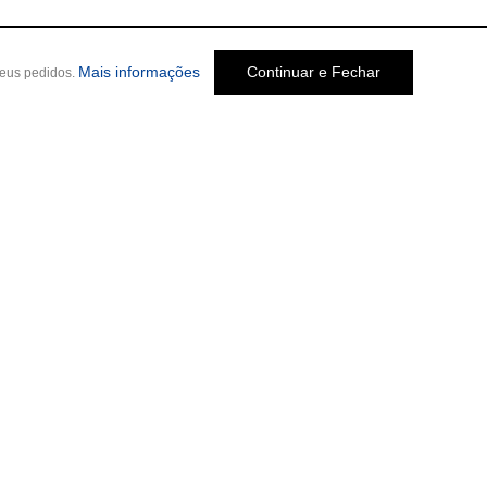
sobre a Política de Privacidade
Mais informações
Continuar e Fechar
seus pedidos.
Social
o Melo Jardim, 237
-
Cep: 30320-580 •