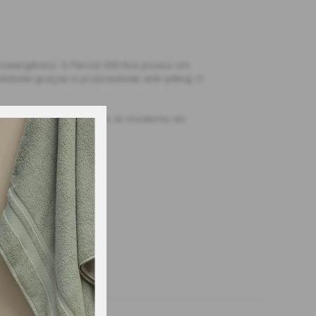
lergênico. O Percal 300 fios possui um
idade graças a propriedade anti-pilling. O
dade e juventude dão um ar moderno ao