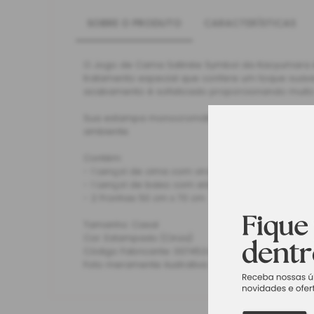
SOBRE O PRODUTO
CARACTERÍSTICAS
O Jogo de Cama Satinée Symbol da Kacyumara é 
tratamento especial que confere um toque suave 
acabamento é sofisticado proporcionando muit
Sua estampa monocromática traz uma estética m
ambiente.
Contém:
- 1 Lençol de cima com vira 2,20 m x 2,60 m
- 1 Lençol de baixo com elástico 1,40 m x 1,90 m x
- 2 Fronhas 50 cm x 70 cm
Tamanho: Casal
Cor: Estampado (Cinza)
Código Fabricante: 007453.4420.U
Foto meramente ilustrativa