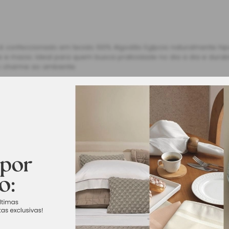
confeccionado em tecido 100% Algodão Egípcio naturalmente hipoa
e macio. Ideal para quem busca praticidade no dia a dia e durabil
o charme ao ambiente.
inimalista, seus elementos em tons de cinza remetendo a atuali
 40 cm