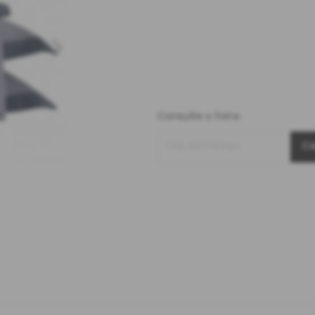
Consulte o frete
Cep de Entrega
Ca