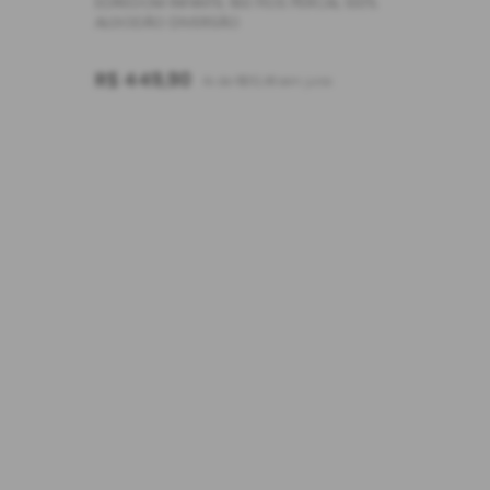
EDREDOM INFANTIL 180 FIOS PERCAL 100%
ALGODÃO DIVERSÃO
R$ 449,90
4x de R$112,48 sem juros