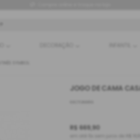
Até 10x sem juros
HO
DECORAÇÃO
INFANTIL
TINÉE SYMBOL
JOGO DE CAMA CASA
KACYUMARA
R$
669,90
em até 6x sem juros de R$ 111,