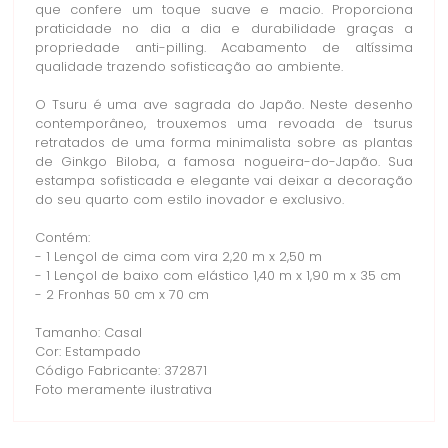
que confere um toque suave e macio. Proporciona
praticidade no dia a dia e durabilidade graças a
propriedade anti-pilling. Acabamento de altíssima
qualidade trazendo sofisticação ao ambiente.
O Tsuru é uma ave sagrada do Japão. Neste desenho
contemporâneo, trouxemos uma revoada de tsurus
retratados de uma forma minimalista sobre as plantas
de Ginkgo Biloba, a famosa nogueira-do-Japão. Sua
estampa sofisticada e elegante vai deixar a decoração
do seu quarto com estilo inovador e exclusivo.
Contém:
- 1 Lençol de cima com vira 2,20 m x 2,50 m
- 1 Lençol de baixo com elástico 1,40 m x 1,90 m x 35 cm
- 2 Fronhas 50 cm x 70 cm
Tamanho: Casal
Cor: Estampado
Código Fabricante: 372871
Foto meramente ilustrativa