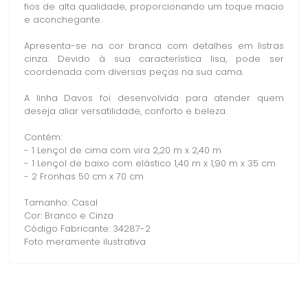
fios de alta qualidade, proporcionando um toque macio
e aconchegante.
Apresenta-se na cor branca com detalhes em listras
cinza. Devido à sua característica lisa, pode ser
coordenada com diversas peças na sua cama.
A linha Davos foi desenvolvida para atender quem
deseja aliar versatilidade, conforto e beleza.
Contém:
- 1 Lençol de cima com vira 2,20 m x 2,40 m
- 1 Lençol de baixo com elástico 1,40 m x 1,90 m x 35 cm
- 2 Fronhas 50 cm x 70 cm
Tamanho: Casal
Cor: Branco e Cinza
Código Fabricante: 34287-2
Foto meramente ilustrativa