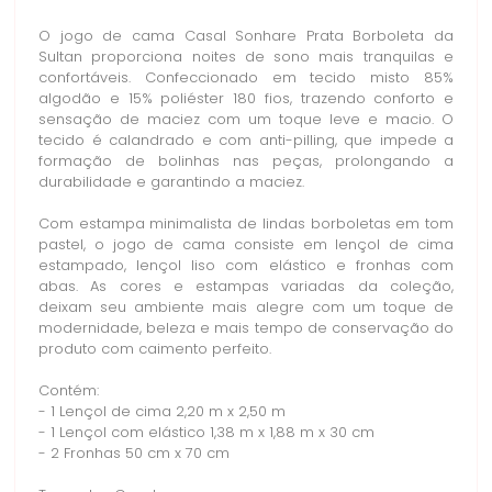
O jogo de cama Casal Sonhare Prata Borboleta da
Sultan proporciona noites de sono mais tranquilas e
confortáveis. Confeccionado em tecido misto 85%
algodão e 15% poliéster 180 fios, trazendo conforto e
sensação de maciez com um toque leve e macio. O
tecido é calandrado e com anti-pilling, que impede a
formação de bolinhas nas peças, prolongando a
durabilidade e garantindo a maciez.
Com estampa minimalista de lindas borboletas em tom
pastel, o jogo de cama consiste em lençol de cima
estampado, lençol liso com elástico e fronhas com
abas. As cores e estampas variadas da coleção,
deixam seu ambiente mais alegre com um toque de
modernidade, beleza e mais tempo de conservação do
produto com caimento perfeito.
Contém:
- 1 Lençol de cima 2,20 m x 2,50 m
- 1 Lençol com elástico 1,38 m x 1,88 m x 30 cm
- 2 Fronhas 50 cm x 70 cm