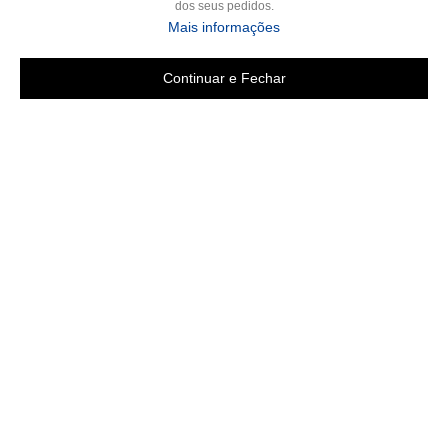
dos seus pedidos.
sobre a Política de Privac
Mais informações
Continuar e Fechar
Copyright 2019 - Todos os direitos reservados
LGB ENXOVAIS E CONFECÇÕES LTDA EPP
CNPJ 16.551.207/0001-94