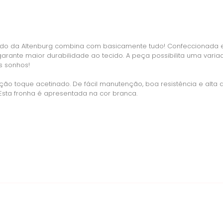
nado da Altenburg combina com basicamente tudo! Confeccionada 
garante maior durabilidade ao tecido. A peça possibilita uma var
s sonhos!
ção toque acetinado. De fácil manutenção, boa resistência e alta 
 Esta fronha é apresentada na cor branca.