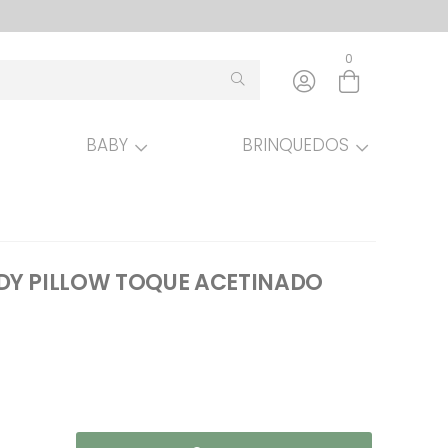
0
BABY
BRINQUEDOS
Entre com email ou cpf/cnpj
Criar nova conta
DY PILLOW TOQUE ACETINADO