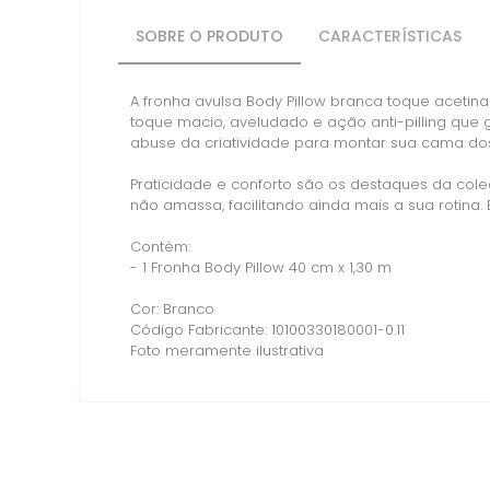
SOBRE O PRODUTO
CARACTERÍSTICAS
A fronha avulsa Body Pillow branca toque aceti
toque macio, aveludado e ação anti-pilling que 
abuse da criatividade para montar sua cama do
Praticidade e conforto são os destaques da cole
não amassa, facilitando ainda mais a sua rotina.
Contém:
- 1 Fronha Body Pillow 40 cm x 1,30 m
Cor: Branco
Código Fabricante: 10100330180001-0.11
Foto meramente ilustrativa