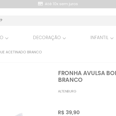
Até 10x sem juros
Retire Grátis na loja
HO
DECORAÇÃO
INFANTIL
QUE ACETINADO BRANCO
FRONHA AVULSA BO
BRANCO
ALTENBURG
R$
39,90