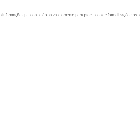
as informações pessoais são salvas somente para processos de formalização dos 
 cliente
A loja
Nossas Lojas
ta
Sobre nós
Belvedere - Varanda Mall - Rua Severin
in
Políticas
(31) 3110-3106
idos
Contato
Cidade Nova - Rua Coronel Pedro Paulo