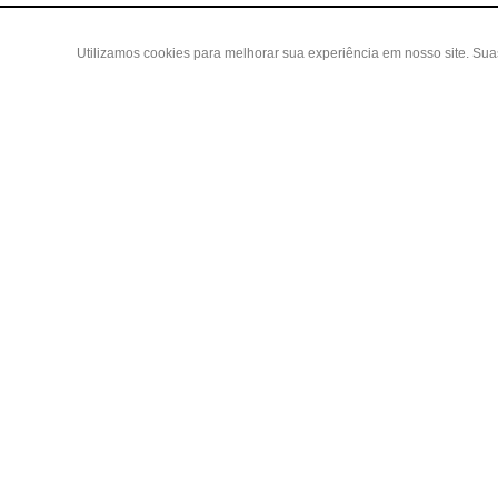
Utilizamos cookies para melhorar sua experiência em nosso site. Su
Área do
Criar Con
Fazer Log
Copyright 2019 - Todos os direitos reservados
Meus ped
LGB ENXOVAIS E CONFECÇÕES LTDA EPP