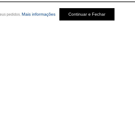
Mais informações
Continuar e Fechar
seus pedidos.
Social
o Melo Jardim, 237
-
Cep: 30320-580 •
 Penido, 244
-
Cep: 31170-330 • (31)