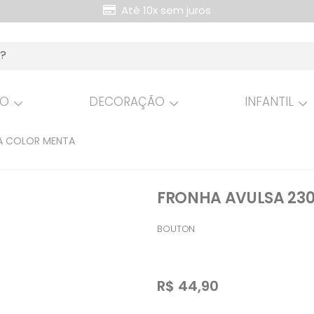
Até 10x sem juros
Retire Grátis na loja
HO
DECORAÇÃO
INFANTIL
TA COLOR MENTA
FRONHA AVULSA 230
BOUTON
R$
44,90