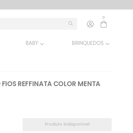
0
BABY
BRINQUEDOS
Entre com email ou cpf/cnpj
Criar nova conta
 FIOS REFFINATA COLOR MENTA
Produto indisponível