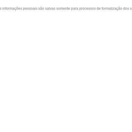
as informações pessoais são salvas somente para processos de formalização dos 
 cliente
A loja
Nossas Lojas
ta
Sobre nós
Belvedere - Varanda Mall - Rua Severin
in
Políticas
(31) 3110-3106
idos
Contato
Cidade Nova - Rua Coronel Pedro Paulo