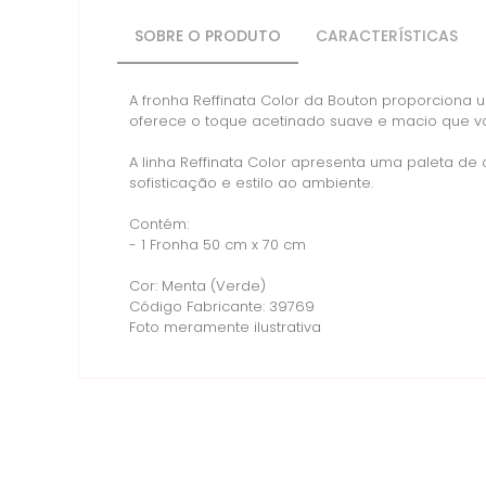
SOBRE O PRODUTO
CARACTERÍSTICAS
A fronha Reffinata Color da Bouton proporciona 
oferece o toque acetinado suave e macio que v
A linha Reffinata Color apresenta uma paleta 
sofisticação e estilo ao ambiente.
Contém:
- 1 Fronha 50 cm x 70 cm
Cor: Menta (Verde)
Código Fabricante: 39769
Foto meramente ilustrativa