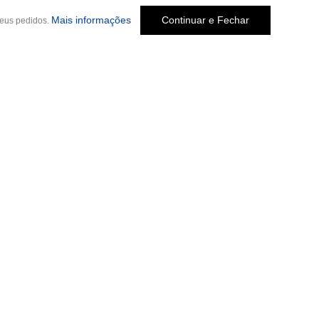
Mais informações
Continuar e Fechar
seus pedidos.
Social
o Melo Jardim, 237
-
Cep: 30320-580 •
 Penido, 244
-
Cep: 31170-330 • (31)