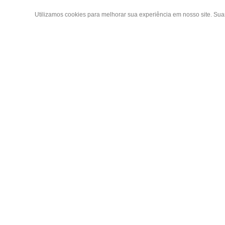
Utilizamos cookies para melhorar sua experiência em nosso site. Su
Área do
Criar Con
Fazer Log
Copyright 2019 - Todos os direitos reservados
Meus ped
LGB ENXOVAIS E CONFECÇÕES LTDA EPP
CNPJ 16.551.207/0001-94