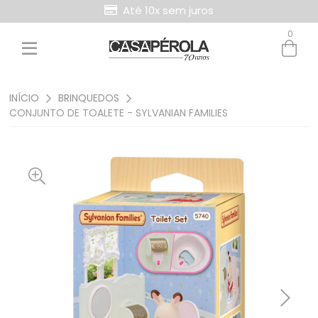
Até 10x sem juros
0
Entre com email ou cpf/cnpj
Criar nova conta
INÍCIO
BRINQUEDOS
CONJUNTO DE TOALETE - SYLVANIAN FAMILIES