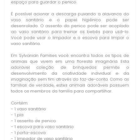
espaço para guardar o penico.
É possível acionar a descarga puxando a alavanca do
vaso sanitário e o papel higiênico pode ser
desenrolado. O assento do penico pode ser acoplado
ao vaso sanitário para treinar os bebês para usá-lo.
Você pode usar o limpador e a escova para limpar o
vaso sanitário.
Em Sylvanian Families você encontra todos os tipos de
animais que vivem em uma floresta imaginária. Esta
adorável coleção de brinquedos permite o
desenvolvimento da criatividade individual e da
imaginação sem fim através do faz-de-conta. Como as
famílias de verdade, estes animais adoráveis possuem
todos os membros da família para compartilhar.
Contém:
- 1 vaso sanitário
- 1 pia
- 1 assento de penico
- 1 escova para vaso sanitário
- 1 porta-escova
- 1 limpador de vaso sanitário