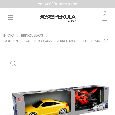
Até 10x sem juros
0
Entre com email ou cpf/cnpj
Criar nova conta
INÍCIO
BRINQUEDOS
CONJUNTO CARRINHO CARROCERIA E MOTO JENSEN MXT 2.0