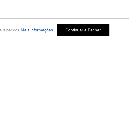
Mais informações
Continuar e Fechar
seus pedidos.
Social
o Melo Jardim, 237
-
Cep: 30320-580 •