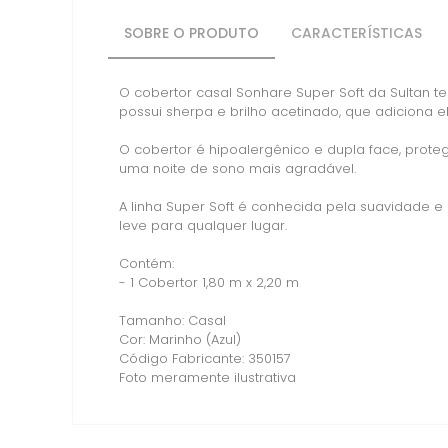
SOBRE O PRODUTO
CARACTERÍSTICAS
O cobertor casal Sonhare Super Soft da Sultan
possui sherpa e brilho acetinado, que adiciona e
O cobertor é hipoalergênico e dupla face, pro
uma noite de sono mais agradável.
A linha Super Soft é conhecida pela suavidade e
leve para qualquer lugar.
Contém:
- 1 Cobertor 1,80 m x 2,20 m
Tamanho: Casal
Cor: Marinho (Azul)
Código Fabricante: 350157
Foto meramente ilustrativa