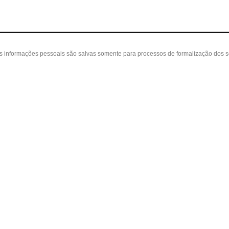
as informações pessoais são salvas somente para processos de formalização dos 
 cliente
A loja
Nossas Lojas
ta
Sobre nós
Belvedere - Varanda Mall - Rua Severin