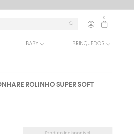
0
BABY
BRINQUEDOS
Entre com email ou cpf/cnpj
Criar nova conta
NHARE ROLINHO SUPER SOFT
Produto indisponível