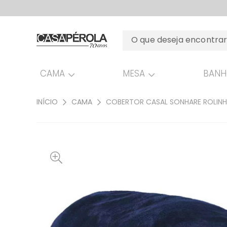
CAMA
MESA
BAN
INÍCIO
CAMA
COBERTOR CASAL SONHARE ROLINH