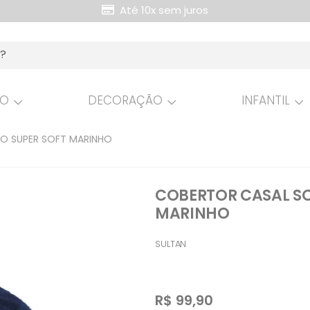
Até 10x sem juros
Retire Grátis na loja
HO
DECORAÇÃO
INFANTIL
O SUPER SOFT MARINHO
COBERTOR CASAL SO
MARINHO
SULTAN
R$
99,90