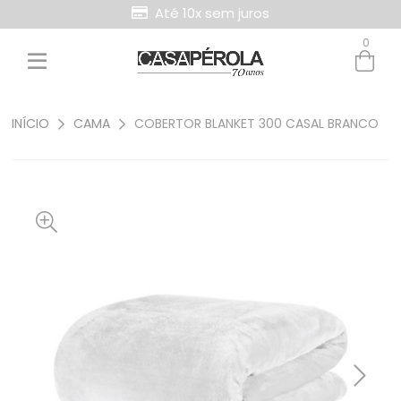
Até 10x sem juros
0
Entre com email ou cpf/cnpj
Criar nova conta
INÍCIO
CAMA
COBERTOR BLANKET 300 CASAL BRANCO