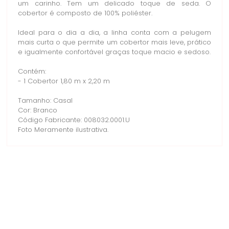
um carinho. Tem um delicado toque de seda. O
cobertor é composto de 100% poliéster.
Ideal para o dia a dia, a linha conta com a pelugem
mais curta o que permite um cobertor mais leve, prático
e igualmente confortável graças toque macio e sedoso.
Contém:
- 1 Cobertor 1,80 m x 2,20 m
Tamanho: Casal
Cor: Branco
Código Fabricante: 008032.0001.U
Foto Meramente ilustrativa.