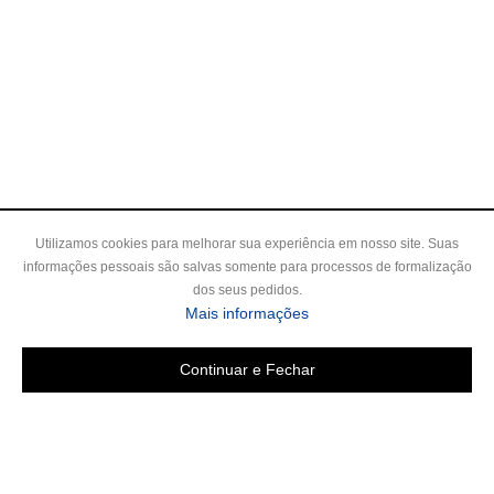
Utilizamos cookies para melhorar sua experiência em nosso site. Suas
informações pessoais são salvas somente para processos de formalização
dos seus pedidos.
sobre a Política de Privac
Mais informações
Continuar e Fechar