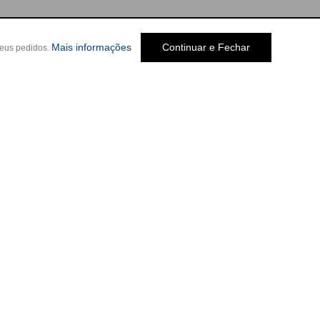
Mais informações
Continuar e Fechar
seus pedidos.
Social
o Melo Jardim, 237
-
Cep: 30320-580 •