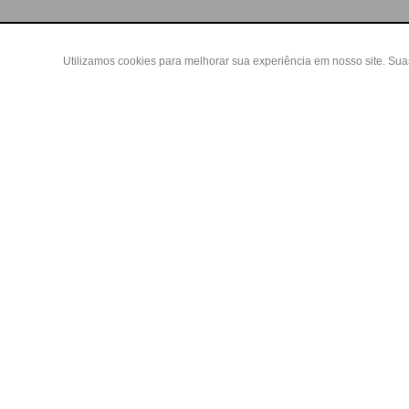
Utilizamos cookies para melhorar sua experiência em nosso site. Su
Área do
Criar Con
Fazer Log
Copyright 2019 - Todos os direitos reservados