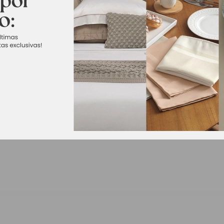
ro está pronta para muitas aventuras aquáticas. Esta boneca artic
com uma linda roupa de banho em tons de rosa e roxo com esta
rão criar muitas aventuras na água. Use sua criatividade, crie lind
olver nas crianças habilidades de cuidado e responsabilidade.