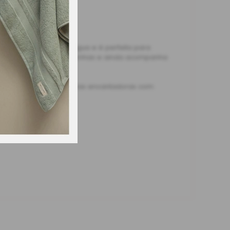
ulada é resistente à água e é perfeita para
mpas de criaturas marinhas e ainda acompanha
os cenários e viva histórias encantadoras com