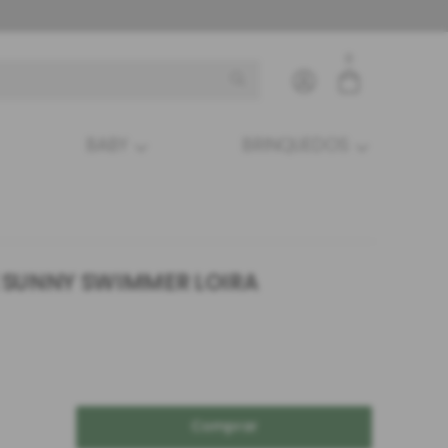
0
BABY
BRINQUEDOS
Entre com email ou cpf/cnpj
Criar nova conta
 SUNNY SWIMMER LOIRA
Comprar