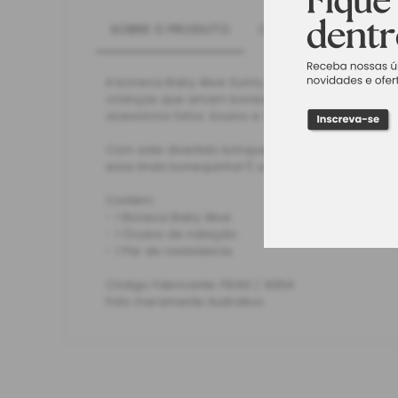
SOBRE O PRODUTO
CARACTERÍSTICAS
A boneca Baby Alive Sunny Swimmer Loira da Hasb
crianças que amam bonequinhos. A boneca vem 
acessórios fofos: óculos e 2 nadadeiras.
Com este divertido brinquedo infantil, todos pode
essa linda bonequinha! É uma maneira de desenv
Contém:
- 1 Boneca Baby Alive
- 1 Óculos de natação
- 1 Par de nadadeiras
Código Fabricante: F8140 / 9954
Foto meramente ilustrativa