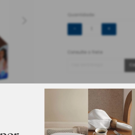
Quantidade:
-
+
Consulte o frete
Cep de Entrega
Ca