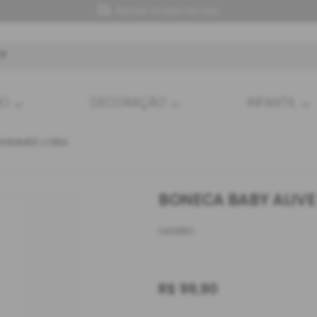
Retire Grátis na loja
HO
DECORAÇÃO
INFANTIL
SWIMMER LOIRA
BONECA BABY ALIVE
HASBRO
R$
99,90