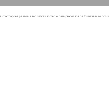
as informações pessoais são salvas somente para processos de formalização dos 
 cliente
A loja
Nossas Lojas
ta
Sobre nós
Belvedere - Varanda Mall - Rua Severin
in
Políticas
(31) 3110-3106