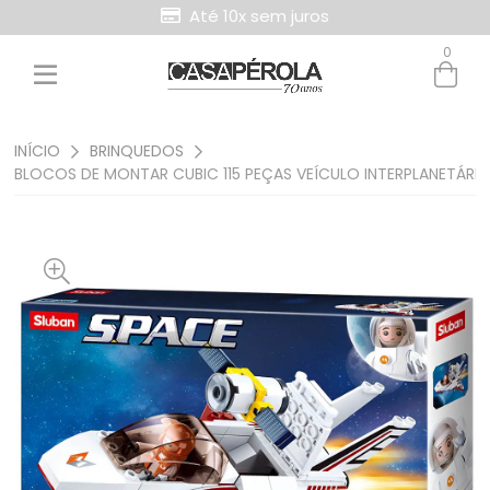
Até 10x sem juros
0
Entre com email ou cpf/cnpj
Criar nova conta
INÍCIO
BRINQUEDOS
BLOCOS DE MONTAR CUBIC 115 PEÇAS VEÍCULO INTERPLANETÁRI