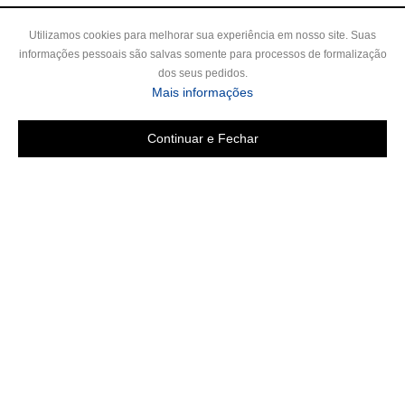
Utilizamos cookies para melhorar sua experiência em nosso site. Suas
informações pessoais são salvas somente para processos de formalização
dos seus pedidos.
sobre a Política de Privac
Mais informações
Continuar e Fechar