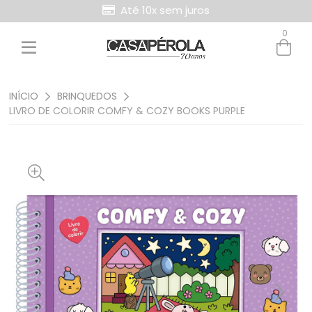
Até 10x sem juros
0
INÍCIO
BRINQUEDOS
LIVRO DE COLORIR COMFY & COZY BOOKS PURPLE