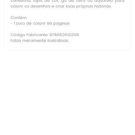
canetinha, lápis de cor, giz de cera ou aquarela para
colorir os desenhos e criar suas próprias histórias.
Contém:
- 1 Livro de colorir 96 páginas
Código Fabricante: 9786526122105
Fotos meramente ilustrativas.