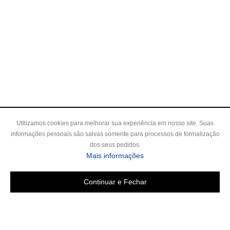
Utilizamos cookies para melhorar sua experiência em nosso site. Suas
informações pessoais são salvas somente para processos de formalização
dos seus pedidos.
sobre a Política de Privac
Mais informações
Continuar e Fechar