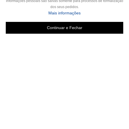
informações pessoais são salvas somente para processos de formalização
dos seus pedidos.
sobre a Política de Privac
Mais informações
Continuar e Fechar
Copyright 2019 - Todos os direitos reservados
LGB ENXOVAIS E CONFECÇÕES LTDA EPP
CNPJ 16.551.207/0001-94