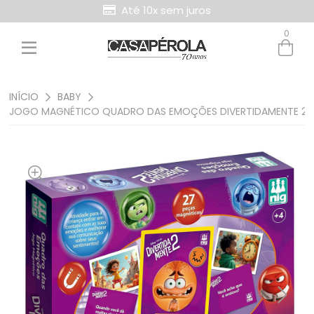
Até 10x sem juros
0
Entre com email ou cpf/cnpj
Criar nova conta
INÍCIO
BABY
JOGO MAGNÉTICO QUADRO DAS EMOÇÕES DIVERTIDAMENTE 2