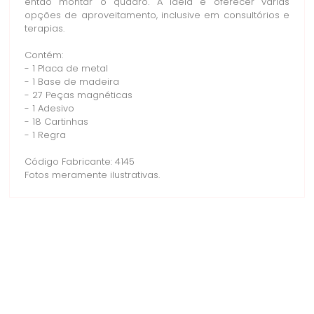
então montar o quadro. A ideia é oferecer várias
opções de aproveitamento, inclusive em consultórios e
terapias.
Contém:
- 1 Placa de metal
- 1 Base de madeira
- 27 Peças magnéticas
- 1 Adesivo
- 18 Cartinhas
- 1 Regra
Código Fabricante: 4145
Fotos meramente ilustrativas.