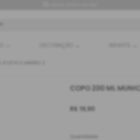
Retire Grátis na loja
HO
DECORAÇÃO
INFANTIL
 ATLÉTICO MINEIRO 2
COPO 200 ML MUNIC
R$
19,90
Quantidade: