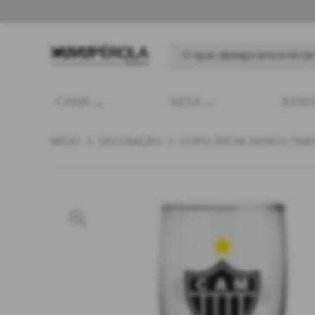
CAMA
MESA
BAN
INÍCIO
DECORAÇÃO
COPO 200 ML MUNICH TIMES