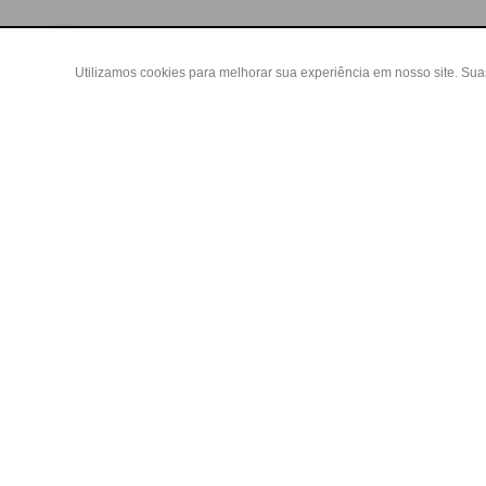
Utilizamos cookies para melhorar sua experiência em nosso site. Su
Área do
Criar Con
Fazer Log
Copyright 2019 - Todos os direitos reservados