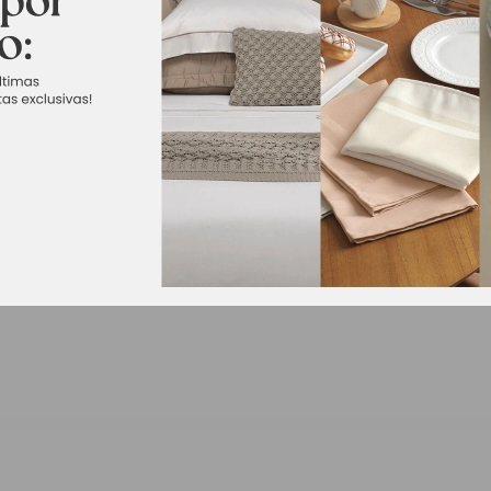
t é perfeito para aqueles momentos descontraídos entre amigos. F
 sua bebida favorita.
ompartilhar momentos especiais em um super happy hour. Aproveite
de qualidade, garantindo resistência e durabilidade. Com altura 
conforto.