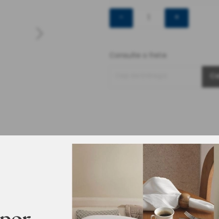
-
+
Consulte o frete
Cep de Entrega
Ca