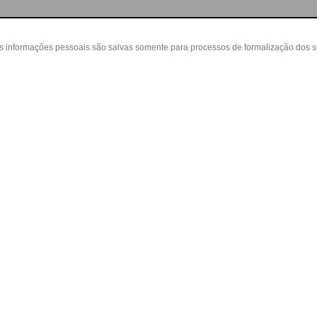
as informações pessoais são salvas somente para processos de formalização dos 
 cliente
A loja
Nossas Lojas
ta
Sobre nós
Belvedere - Varanda Mall - Rua Severin
in
Políticas
(31) 3110-3106