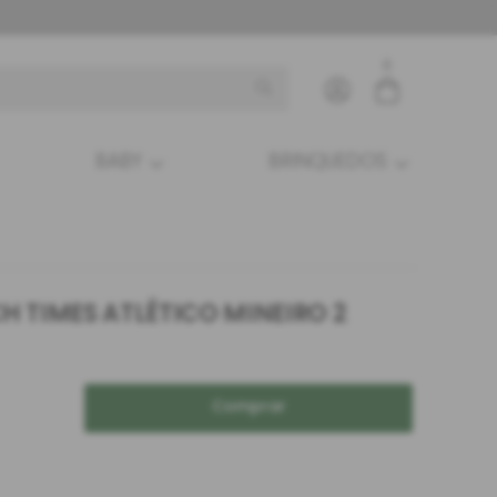
0
BABY
BRINQUEDOS
Entre com email ou cpf/cnpj
Criar nova conta
H TIMES ATLÉTICO MINEIRO 2
Comprar