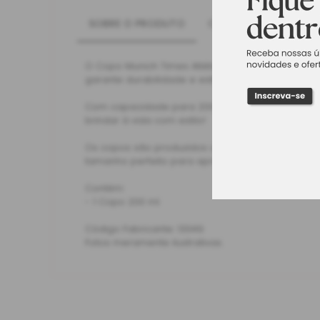
SOBRE O PRODUTO
CARACTERÍSTICAS
O Copo Munich Times Atlético Mineiro da Brasfoo
garante durabilidade e estilo na hora de apreciar
Com capacidade para 200 ml, ele é ideal para c
brindar à vida com estilo!
Os copos são produzidos com o mais alto padrão 
tamanho perfeito para apreciar sua bebida com 
Contém:
- 1 Copo 200 ml
Código Fabricante: 13049
Fotos meramente ilustrativas.