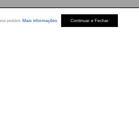
Mais informações
Continuar e Fechar
seus pedidos.
Social
o Melo Jardim, 237
-
Cep: 30320-580 •