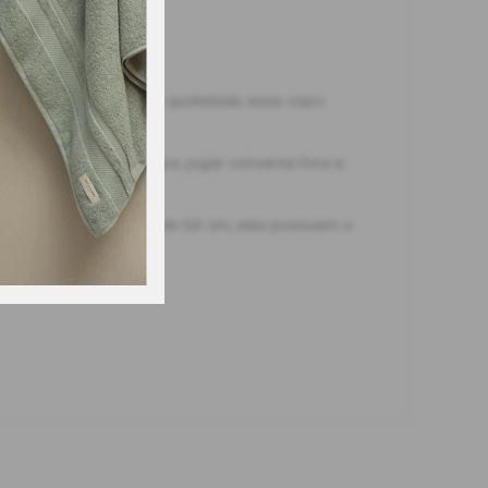
eito em vidro de ótima qualidade, esse copo
 para reunir os amigos, jogar conversa fora e
de 21,5 cm e diâmetro de 5,5 cm, eles possuem o