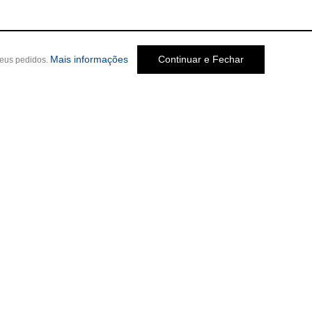
Mais informações
Continuar e Fechar
seus pedidos.
Social
o Melo Jardim, 237
-
Cep: 30320-580 •