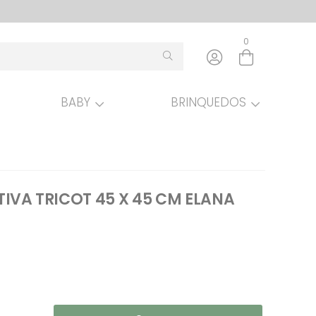
0
BABY
BRINQUEDOS
Entre com email ou cpf/cnpj
Criar nova conta
VA TRICOT 45 X 45 CM ELANA