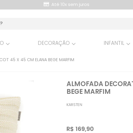
Até 10x sem juros
Retire Grátis na loja
HO
DECORAÇÃO
INFANTIL
COT 45 X 45 CM ELANA BEGE MARFIM
ALMOFADA DECORATI
BEGE MARFIM
KARSTEN
R$
169,90