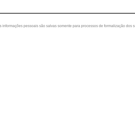
as informações pessoais são salvas somente para processos de formalização dos 
 cliente
A loja
Nossas Lojas
ta
Sobre nós
Belvedere - Varanda Mall - Rua Severin