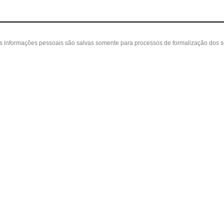
as informações pessoais são salvas somente para processos de formalização dos 
 cliente
A loja
Nossas Lojas
ta
Sobre nós
Belvedere - Varanda Mall - Rua Severin