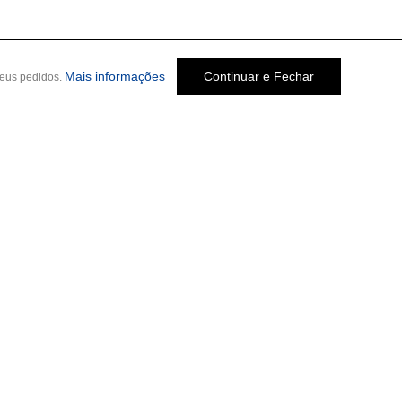
Mais informações
Continuar e Fechar
seus pedidos.
Social
o Melo Jardim, 237
-
Cep: 30320-580 •