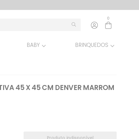
0
BABY
BRINQUEDOS
Entre com email ou cpf/cnpj
Criar nova conta
IVA 45 X 45 CM DENVER MARROM
Produto indisponível