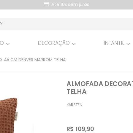
Até 10x sem juros
Retire Grátis na loja
HO
DECORAÇÃO
INFANTIL
X 45 CM DENVER MARROM TELHA
ALMOFADA DECORAT
TELHA
KARSTEN
R$
109,90