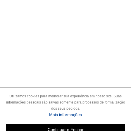
Utilizamos cookies para melhorar sua experiência em nosso site. Suas
informações pessoais são salvas somente para processos de formalização
dos seus pedidos.
sobre a Política de Privac
Mais informações
Continuar e Fechar