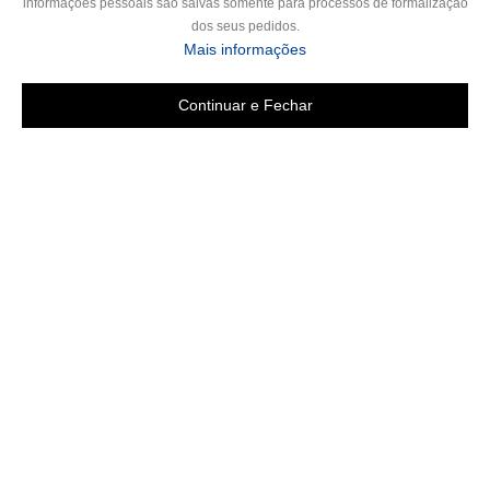
informações pessoais são salvas somente para processos de formalização
dos seus pedidos.
sobre a Política de Privac
Mais informações
Continuar e Fechar
Copyright 2019 - Todos os direitos reservados
LGB ENXOVAIS E CONFECÇÕES LTDA EPP
CNPJ 16.551.207/0001-94