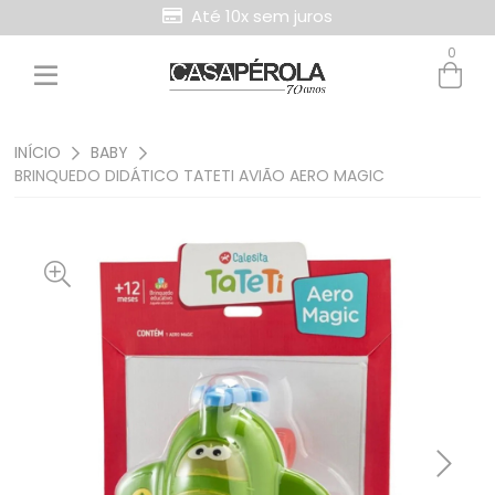
Até 10x sem juros
0
Entre com email ou cpf/cnpj
Criar nova conta
INÍCIO
BABY
BRINQUEDO DIDÁTICO TATETI AVIÃO AERO MAGIC