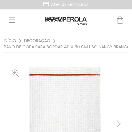
Até 10x sem juros
Retire Grátis na loja
0
Entre com email ou cpf/cnpj
Criar nova conta
INÍCIO
DECORAÇÃO
PANO DE COPA PARA BORDAR 40 X 60 CM LISO NANCY BRANCO