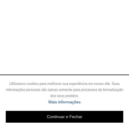
Utilizamos cookies para melhorar sua experiência em nosso site. Suas
informações pessoais são salvas somente para processos de formalização
dos seus pedidos.
sobre a Política de Privac
Mais informações
Continuar e Fechar