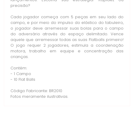
lançamentos. Escolha sua estratégia! Rapidez ou
precisão?
Cada jogador começa com 5 peças em seu lado do
campo, e por meio do impulso do elástico do tabuleiro,
o jogador deve arremessar suas bolas para o campo
do adversário através do espaço delimitado. Vence
aquele que arremessar todas as suas Flatballs primeiro!
O jogo requer 2 jogadores, estimula a coordenação
motora, trabalho em equipe e concentração das
crianças.
Contém:
- 1 Campo
- 10 Flat Balls
Código Fabricante: BR2010
Fotos meramente ilustrativas.