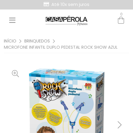
Até 10x sem juros
0
Entre com email ou cpf/cnpj
Criar nova conta
INÍCIO
BRINQUEDOS
MICROFONE INFANTIL DUPLO PEDESTAL ROCK SHOW AZUL