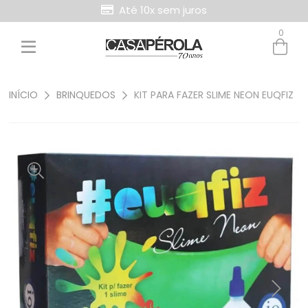
Até 10x sem juros
0
Entre com email ou cpf/cnpj
Criar nova conta
INÍCIO
BRINQUEDOS
KIT PARA FAZER SLIME NEON EUQFIZ