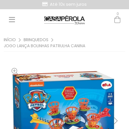
Até 10x sem juros
0
Entre com email ou cpf/cnpj
Criar nova conta
INÍCIO
BRINQUEDOS
JOGO LANÇA BOLINHAS PATRULHA CANINA